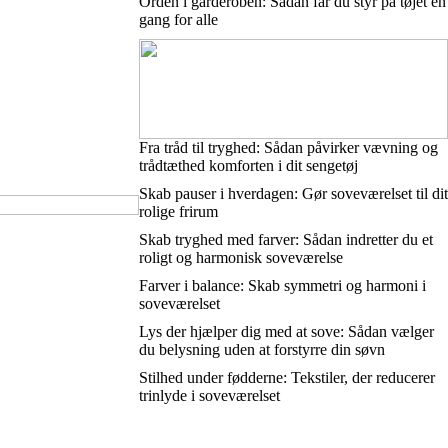
Orden i garderoben: Sådan får du styr på tøjet én
gang for alle
Fra tråd til tryghed: Sådan påvirker vævning og
trådtæthed komforten i dit sengetøj
Skab pauser i hverdagen: Gør soveværelset til dit
rolige frirum
Skab tryghed med farver: Sådan indretter du et
roligt og harmonisk soveværelse
Farver i balance: Skab symmetri og harmoni i
soveværelset
Lys der hjælper dig med at sove: Sådan vælger
du belysning uden at forstyrre din søvn
Stilhed under fødderne: Tekstiler, der reducerer
trinlyde i soveværelset