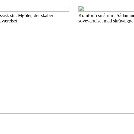
sisk stil: Møbler, der skaber
Komfort i små rum: Sådan ind
eværelset
soveværelset med skråvægge