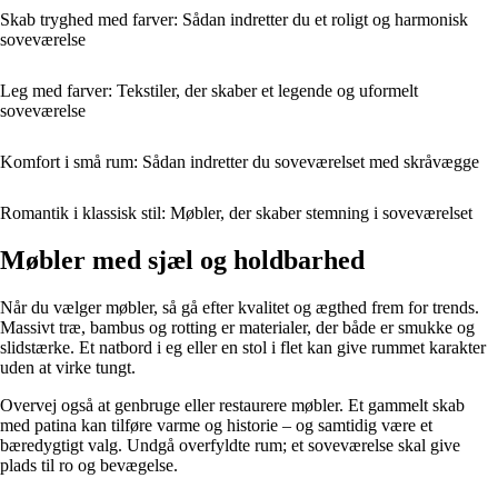
Skab tryghed med farver: Sådan indretter du et roligt og harmonisk
soveværelse
Leg med farver: Tekstiler, der skaber et legende og uformelt
soveværelse
Komfort i små rum: Sådan indretter du soveværelset med skråvægge
Romantik i klassisk stil: Møbler, der skaber stemning i soveværelset
Møbler med sjæl og holdbarhed
Når du vælger møbler, så gå efter kvalitet og ægthed frem for trends.
Massivt træ, bambus og rotting er materialer, der både er smukke og
slidstærke. Et natbord i eg eller en stol i flet kan give rummet karakter
uden at virke tungt.
Overvej også at genbruge eller restaurere møbler. Et gammelt skab
med patina kan tilføre varme og historie – og samtidig være et
bæredygtigt valg. Undgå overfyldte rum; et soveværelse skal give
plads til ro og bevægelse.