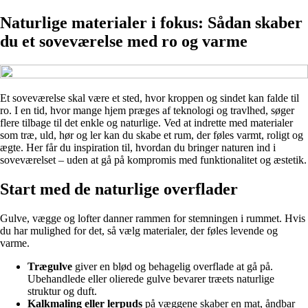
Naturlige materialer i fokus: Sådan skaber
du et soveværelse med ro og varme
Et soveværelse skal være et sted, hvor kroppen og sindet kan falde til
ro. I en tid, hvor mange hjem præges af teknologi og travlhed, søger
flere tilbage til det enkle og naturlige. Ved at indrette med materialer
som træ, uld, hør og ler kan du skabe et rum, der føles varmt, roligt og
ægte. Her får du inspiration til, hvordan du bringer naturen ind i
soveværelset – uden at gå på kompromis med funktionalitet og æstetik.
Start med de naturlige overflader
Gulve, vægge og lofter danner rammen for stemningen i rummet. Hvis
du har mulighed for det, så vælg materialer, der føles levende og
varme.
Trægulve
giver en blød og behagelig overflade at gå på.
Ubehandlede eller olierede gulve bevarer træets naturlige
struktur og duft.
Kalkmaling eller lerpuds
på væggene skaber en mat, åndbar