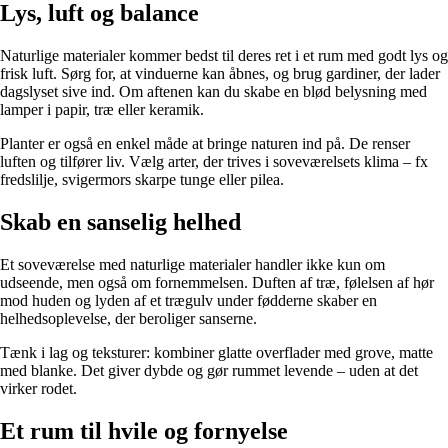
Lys, luft og balance
Naturlige materialer kommer bedst til deres ret i et rum med godt lys og
frisk luft. Sørg for, at vinduerne kan åbnes, og brug gardiner, der lader
dagslyset sive ind. Om aftenen kan du skabe en blød belysning med
lamper i papir, træ eller keramik.
Planter er også en enkel måde at bringe naturen ind på. De renser
luften og tilfører liv. Vælg arter, der trives i soveværelsets klima – fx
fredslilje, svigermors skarpe tunge eller pilea.
Skab en sanselig helhed
Et soveværelse med naturlige materialer handler ikke kun om
udseende, men også om fornemmelsen. Duften af træ, følelsen af hør
mod huden og lyden af et trægulv under fødderne skaber en
helhedsoplevelse, der beroliger sanserne.
Tænk i lag og teksturer: kombiner glatte overflader med grove, matte
med blanke. Det giver dybde og gør rummet levende – uden at det
virker rodet.
Et rum til hvile og fornyelse