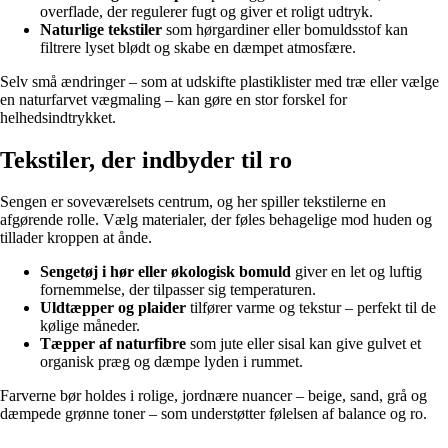
overflade, der regulerer fugt og giver et roligt udtryk.
Naturlige tekstiler
som hørgardiner eller bomuldsstof kan
filtrere lyset blødt og skabe en dæmpet atmosfære.
Selv små ændringer – som at udskifte plastiklister med træ eller vælge
en naturfarvet vægmaling – kan gøre en stor forskel for
helhedsindtrykket.
Tekstiler, der indbyder til ro
Sengen er soveværelsets centrum, og her spiller tekstilerne en
afgørende rolle. Vælg materialer, der føles behagelige mod huden og
tillader kroppen at ånde.
Sengetøj i hør eller økologisk bomuld
giver en let og luftig
fornemmelse, der tilpasser sig temperaturen.
Uldtæpper og plaider
tilfører varme og tekstur – perfekt til de
kølige måneder.
Tæpper af naturfibre
som jute eller sisal kan give gulvet et
organisk præg og dæmpe lyden i rummet.
Farverne bør holdes i rolige, jordnære nuancer – beige, sand, grå og
dæmpede grønne toner – som understøtter følelsen af balance og ro.