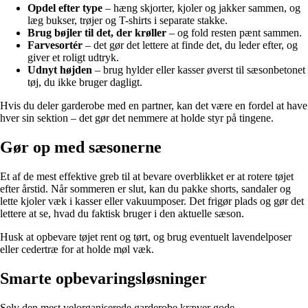
Opdel efter type
– hæng skjorter, kjoler og jakker sammen, og
læg bukser, trøjer og T-shirts i separate stakke.
Brug bøjler til det, der krøller
– og fold resten pænt sammen.
Farvesortér
– det gør det lettere at finde det, du leder efter, og
giver et roligt udtryk.
Udnyt højden
– brug hylder eller kasser øverst til sæsonbetonet
tøj, du ikke bruger dagligt.
Hvis du deler garderobe med en partner, kan det være en fordel at have
hver sin sektion – det gør det nemmere at holde styr på tingene.
Gør op med sæsonerne
Et af de mest effektive greb til at bevare overblikket er at rotere tøjet
efter årstid. Når sommeren er slut, kan du pakke shorts, sandaler og
lette kjoler væk i kasser eller vakuumposer. Det frigør plads og gør det
lettere at se, hvad du faktisk bruger i den aktuelle sæson.
Husk at opbevare tøjet rent og tørt, og brug eventuelt lavendelposer
eller cedertræ for at holde møl væk.
Smarte opbevaringsløsninger
Selv den mest velorganiserede garderobe kræver gode