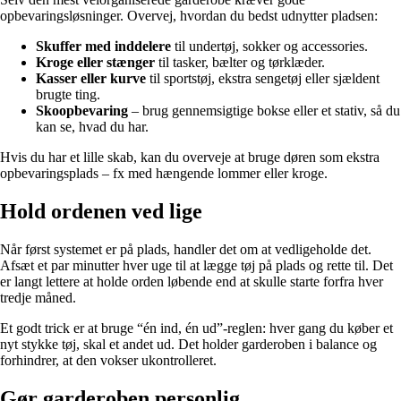
opbevaringsløsninger. Overvej, hvordan du bedst udnytter pladsen:
Skuffer med inddelere
til undertøj, sokker og accessories.
Kroge eller stænger
til tasker, bælter og tørklæder.
Kasser eller kurve
til sportstøj, ekstra sengetøj eller sjældent
brugte ting.
Skoopbevaring
– brug gennemsigtige bokse eller et stativ, så du
kan se, hvad du har.
Hvis du har et lille skab, kan du overveje at bruge døren som ekstra
opbevaringsplads – fx med hængende lommer eller kroge.
Hold ordenen ved lige
Når først systemet er på plads, handler det om at vedligeholde det.
Afsæt et par minutter hver uge til at lægge tøj på plads og rette til. Det
er langt lettere at holde orden løbende end at skulle starte forfra hver
tredje måned.
Et godt trick er at bruge “én ind, én ud”-reglen: hver gang du køber et
nyt stykke tøj, skal et andet ud. Det holder garderoben i balance og
forhindrer, at den vokser ukontrolleret.
Gør garderoben personlig