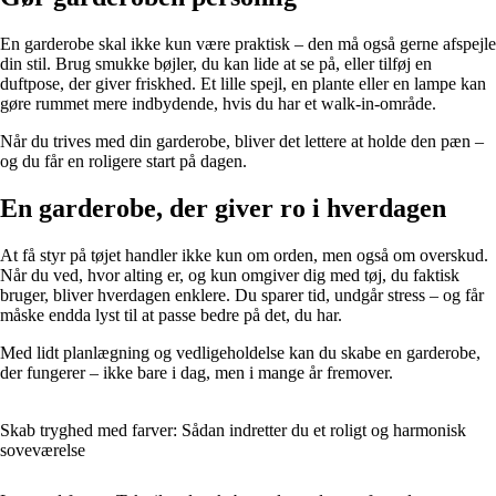
En garderobe skal ikke kun være praktisk – den må også gerne afspejle
din stil. Brug smukke bøjler, du kan lide at se på, eller tilføj en
duftpose, der giver friskhed. Et lille spejl, en plante eller en lampe kan
gøre rummet mere indbydende, hvis du har et walk-in-område.
Når du trives med din garderobe, bliver det lettere at holde den pæn –
og du får en roligere start på dagen.
En garderobe, der giver ro i hverdagen
At få styr på tøjet handler ikke kun om orden, men også om overskud.
Når du ved, hvor alting er, og kun omgiver dig med tøj, du faktisk
bruger, bliver hverdagen enklere. Du sparer tid, undgår stress – og får
måske endda lyst til at passe bedre på det, du har.
Med lidt planlægning og vedligeholdelse kan du skabe en garderobe,
der fungerer – ikke bare i dag, men i mange år fremover.
Skab tryghed med farver: Sådan indretter du et roligt og harmonisk
soveværelse