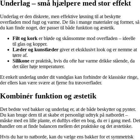
Underlag – små hjælpere med stor effekt
Underlag er den diskrete, men effektive løsning til at beskytte
overfladen mod fugt og varme. De fås i mange materialer og former, så
du kan finde noget, der passer til både funktion og æstetik.
Filt og kork
er bløde og skånsomme mod overfladen – ideelle
til glas og kopper.
Læder og kunstlæder
giver et eksklusivt look og er nemme at
tørre af.
Silikone
er praktisk, hvis du ofte har varme drikke stående, da
det tåler høje temperaturer.
Et enkelt underlag under dit vandglas kan forhindre de klassiske ringe,
der ellers kan være svære at fjerne fra træoverflader.
Kombinér funktion og æstetik
Det bedste ved bakker og underlag er, at de både beskytter og pynter.
Du kan bruge dem til at skabe et personligt udtryk på natbordet –
måske med en lille plante, et duftlys eller en bog, du er i gang med. Det
handler om at finde balancen mellem det praktiske og det æstetiske.
Hvis du har to natborde, kan du vælge ens bakker for et symmetrisk