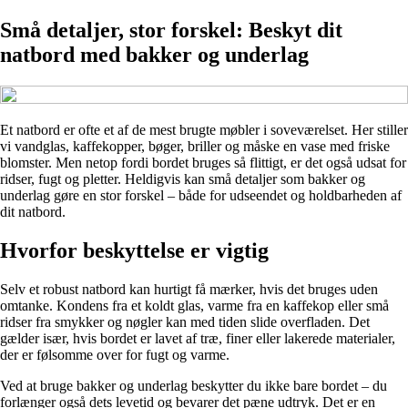
Små detaljer, stor forskel: Beskyt dit
natbord med bakker og underlag
Et natbord er ofte et af de mest brugte møbler i soveværelset. Her stiller
vi vandglas, kaffekopper, bøger, briller og måske en vase med friske
blomster. Men netop fordi bordet bruges så flittigt, er det også udsat for
ridser, fugt og pletter. Heldigvis kan små detaljer som bakker og
underlag gøre en stor forskel – både for udseendet og holdbarheden af
dit natbord.
Hvorfor beskyttelse er vigtig
Selv et robust natbord kan hurtigt få mærker, hvis det bruges uden
omtanke. Kondens fra et koldt glas, varme fra en kaffekop eller små
ridser fra smykker og nøgler kan med tiden slide overfladen. Det
gælder især, hvis bordet er lavet af træ, finer eller lakerede materialer,
der er følsomme over for fugt og varme.
Ved at bruge bakker og underlag beskytter du ikke bare bordet – du
forlænger også dets levetid og bevarer det pæne udtryk. Det er en