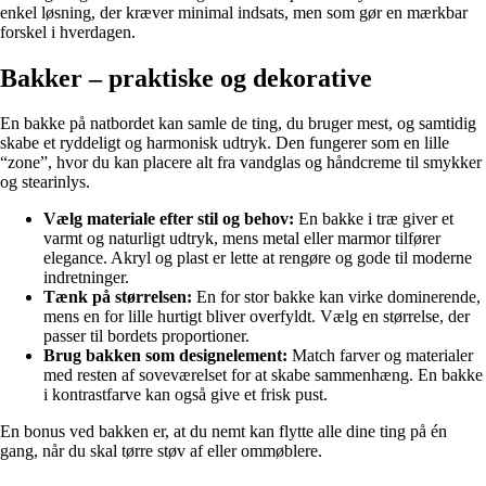
enkel løsning, der kræver minimal indsats, men som gør en mærkbar
forskel i hverdagen.
Bakker – praktiske og dekorative
En bakke på natbordet kan samle de ting, du bruger mest, og samtidig
skabe et ryddeligt og harmonisk udtryk. Den fungerer som en lille
“zone”, hvor du kan placere alt fra vandglas og håndcreme til smykker
og stearinlys.
Vælg materiale efter stil og behov:
En bakke i træ giver et
varmt og naturligt udtryk, mens metal eller marmor tilfører
elegance. Akryl og plast er lette at rengøre og gode til moderne
indretninger.
Tænk på størrelsen:
En for stor bakke kan virke dominerende,
mens en for lille hurtigt bliver overfyldt. Vælg en størrelse, der
passer til bordets proportioner.
Brug bakken som designelement:
Match farver og materialer
med resten af soveværelset for at skabe sammenhæng. En bakke
i kontrastfarve kan også give et frisk pust.
En bonus ved bakken er, at du nemt kan flytte alle dine ting på én
gang, når du skal tørre støv af eller ommøblere.