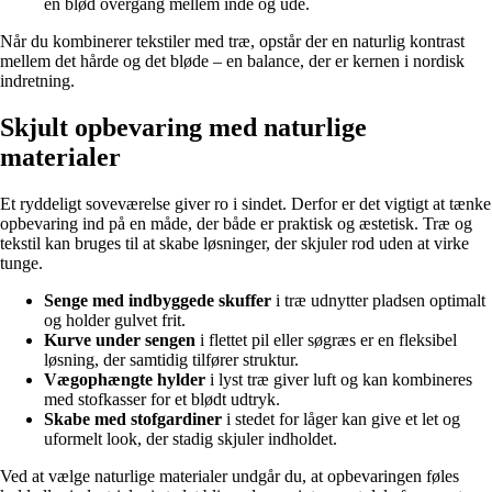
en blød overgang mellem inde og ude.
Når du kombinerer tekstiler med træ, opstår der en naturlig kontrast
mellem det hårde og det bløde – en balance, der er kernen i nordisk
indretning.
Skjult opbevaring med naturlige
materialer
Et ryddeligt soveværelse giver ro i sindet. Derfor er det vigtigt at tænke
opbevaring ind på en måde, der både er praktisk og æstetisk. Træ og
tekstil kan bruges til at skabe løsninger, der skjuler rod uden at virke
tunge.
Senge med indbyggede skuffer
i træ udnytter pladsen optimalt
og holder gulvet frit.
Kurve under sengen
i flettet pil eller søgræs er en fleksibel
løsning, der samtidig tilfører struktur.
Vægophængte hylder
i lyst træ giver luft og kan kombineres
med stofkasser for et blødt udtryk.
Skabe med stofgardiner
i stedet for låger kan give et let og
uformelt look, der stadig skjuler indholdet.
Ved at vælge naturlige materialer undgår du, at opbevaringen føles