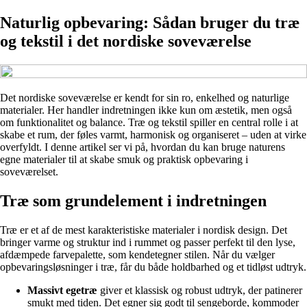
Naturlig opbevaring: Sådan bruger du træ
og tekstil i det nordiske soveværelse
Det nordiske soveværelse er kendt for sin ro, enkelhed og naturlige
materialer. Her handler indretningen ikke kun om æstetik, men også
om funktionalitet og balance. Træ og tekstil spiller en central rolle i at
skabe et rum, der føles varmt, harmonisk og organiseret – uden at virke
overfyldt. I denne artikel ser vi på, hvordan du kan bruge naturens
egne materialer til at skabe smuk og praktisk opbevaring i
soveværelset.
Træ som grundelement i indretningen
Træ er et af de mest karakteristiske materialer i nordisk design. Det
bringer varme og struktur ind i rummet og passer perfekt til den lyse,
afdæmpede farvepalette, som kendetegner stilen. Når du vælger
opbevaringsløsninger i træ, får du både holdbarhed og et tidløst udtryk.
Massivt egetræ
giver et klassisk og robust udtryk, der patinerer
smukt med tiden. Det egner sig godt til sengeborde, kommoder