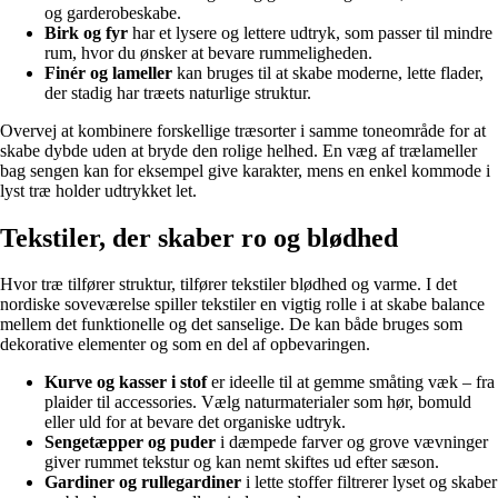
og garderobeskabe.
Birk og fyr
har et lysere og lettere udtryk, som passer til mindre
rum, hvor du ønsker at bevare rummeligheden.
Finér og lameller
kan bruges til at skabe moderne, lette flader,
der stadig har træets naturlige struktur.
Overvej at kombinere forskellige træsorter i samme toneområde for at
skabe dybde uden at bryde den rolige helhed. En væg af trælameller
bag sengen kan for eksempel give karakter, mens en enkel kommode i
lyst træ holder udtrykket let.
Tekstiler, der skaber ro og blødhed
Hvor træ tilfører struktur, tilfører tekstiler blødhed og varme. I det
nordiske soveværelse spiller tekstiler en vigtig rolle i at skabe balance
mellem det funktionelle og det sanselige. De kan både bruges som
dekorative elementer og som en del af opbevaringen.
Kurve og kasser i stof
er ideelle til at gemme småting væk – fra
plaider til accessories. Vælg naturmaterialer som hør, bomuld
eller uld for at bevare det organiske udtryk.
Sengetæpper og puder
i dæmpede farver og grove vævninger
giver rummet tekstur og kan nemt skiftes ud efter sæson.
Gardiner og rullegardiner
i lette stoffer filtrerer lyset og skaber