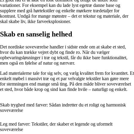
variationer. For eksempel kan du lade lyst egetræ danne base og
supplere med grå hørtekstiler og enkelte mørkere trædetaljer for
kontrast. Undgå for mange mønstre – det er tekstur og materiale, der
skal skabe liv, ikke farveeksplosioner.
Skab en sanselig helhed
Det nordiske soveværelse handler i sidste ende om at skabe et sted,
hvor du kan trække vejret dybt og finde ro. Når du vælger
opbevaringsløsninger i træ og tekstil, får du ikke bare funktionalitet,
men også en følelse af natur og nærvær.
Lad materialerne tale for sig selv, og vælg kvalitet frem for kvantitet. Et
enkelt møbel i massivt træ og et par velvalgte tekstiler kan gøre mere
for stemningen end mange små ting. På den måde bliver soveværelset
et sted, hvor både krop og sind kan finde hvile – naturligt og enkelt.
Skab tryghed med farver: Sådan indretter du et roligt og harmonisk
soveværelse
Leg med farver: Tekstiler, der skaber et legende og uformelt
soveværelse