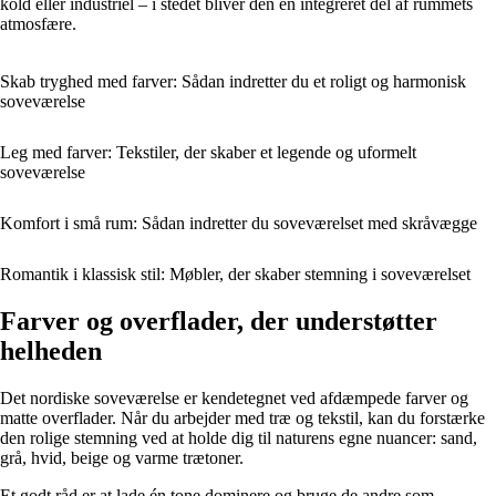
kold eller industriel – i stedet bliver den en integreret del af rummets
atmosfære.
Skab tryghed med farver: Sådan indretter du et roligt og harmonisk
soveværelse
Leg med farver: Tekstiler, der skaber et legende og uformelt
soveværelse
Komfort i små rum: Sådan indretter du soveværelset med skråvægge
Romantik i klassisk stil: Møbler, der skaber stemning i soveværelset
Farver og overflader, der understøtter
helheden
Det nordiske soveværelse er kendetegnet ved afdæmpede farver og
matte overflader. Når du arbejder med træ og tekstil, kan du forstærke
den rolige stemning ved at holde dig til naturens egne nuancer: sand,
grå, hvid, beige og varme trætoner.
Et godt råd er at lade én tone dominere og bruge de andre som